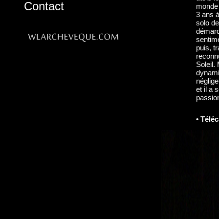
Contact
monde d
3 ans à
solo de
démarq
sentime
puis, t
reconnu
Soleil.
dynamis
néglige
et il a
passion
• Télé